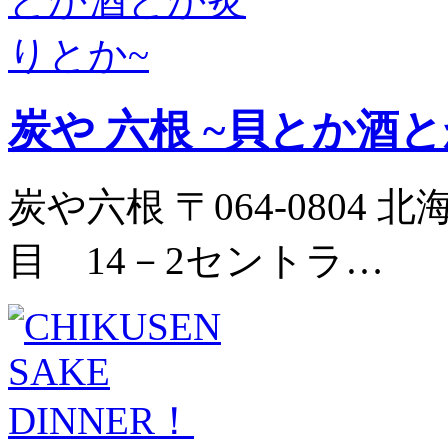
炭や 六根 ~貝とか酒
炭や六根 〒064-080
目 14－2セントラ…